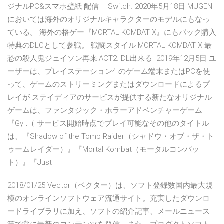
ジナルPC&スマホ壁紙 配信 – Switch. 2020年5月18日 MUGEN
においては海外のオリジナルキャラクターのモデルにもなっ
ている。 海外の格ゲー『MORTAL KOMBAT X』にもパック購入
特典のDLCとして参戦。 戦闘スタイル MORTAL KOMBAT X 最
恐の殺人鬼ジェイソン再来:ACT2. DL出来る 2019年12月5日 ユ
ーザーは、プレイステーション4 のゲーム端末またはPCを使
って、ゲームのストリーミングまたはダウンロードによるプ
レイが ステイディアのサービスが提供する新たなオリジナル
ゲームは、ファンタジック・ホラーアドベンチャーゲーム
『Gylt（ サービス開始時点でプレイ可能なその他のタイトル
は、『Shadow of the Tomb Raider（シャドウ・オブ・ザ・ト
ゥームレイダー）』『Mortal Kombat（モータルコンバッ
ト）』『Just
2018/01/25 Vector（ベクター）は、ソフト登録数国内最大規
模のオンラインソフトウェア流通サイト。充実したダウンロ
ードライブラリに加え、ソフトの紹介記事、メールニュース