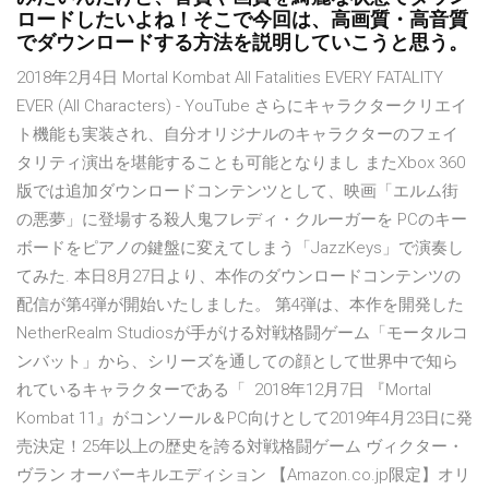
ロードしたいよね！そこで今回は、高画質・高音質
でダウンロードする方法を説明していこうと思う。
2018年2月4日 Mortal Kombat All Fatalities EVERY FATALITY
EVER (All Characters) - YouTube さらにキャラクタークリエイ
ト機能も実装され、自分オリジナルのキャラクターのフェイ
タリティ演出を堪能することも可能となりまし またXbox 360
版では追加ダウンロードコンテンツとして、映画「エルム街
の悪夢」に登場する殺人鬼フレディ・クルーガーを PCのキー
ボードをピアノの鍵盤に変えてしまう「JazzKeys」で演奏し
てみた. 本日8月27日より、本作のダウンロードコンテンツの
配信が第4弾が開始いたしました。 第4弾は、本作を開発した
NetherRealm Studiosが手がける対戦格闘ゲーム「モータルコ
ンバット」から、シリーズを通しての顔として世界中で知ら
れているキャラクターである「 2018年12月7日 『Mortal
Kombat 11』がコンソール＆PC向けとして2019年4月23日に発
売決定！25年以上の歴史を誇る対戦格闘ゲーム ヴィクター・
ヴラン オーバーキルエディション 【Amazon.co.jp限定】オリ