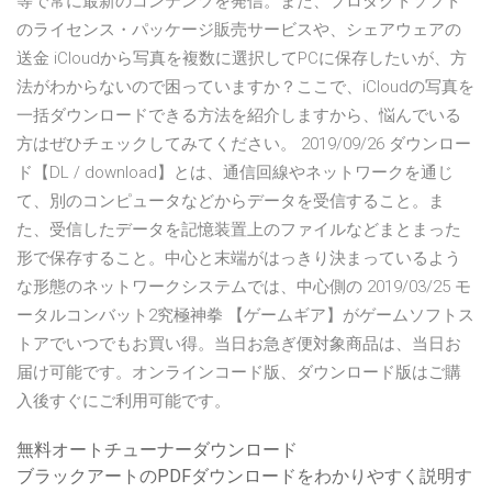
等で常に最新のコンテンツを発信。また、プロダクトソフト
のライセンス・パッケージ販売サービスや、シェアウェアの
送金 iCloudから写真を複数に選択してPCに保存したいが、方
法がわからないので困っていますか？ここで、iCloudの写真を
一括ダウンロードできる方法を紹介しますから、悩んでいる
方はぜひチェックしてみてください。 2019/09/26 ダウンロー
ド【DL / download】とは、通信回線やネットワークを通じ
て、別のコンピュータなどからデータを受信すること。ま
た、受信したデータを記憶装置上のファイルなどまとまった
形で保存すること。中心と末端がはっきり決まっているよう
な形態のネットワークシステムでは、中心側の 2019/03/25 モ
ータルコンバット2究極神拳 【ゲームギア】がゲームソフトス
トアでいつでもお買い得。当日お急ぎ便対象商品は、当日お
届け可能です。オンラインコード版、ダウンロード版はご購
入後すぐにご利用可能です。
無料オートチューナーダウンロード
ブラックアートのPDFダウンロードをわかりやすく説明す