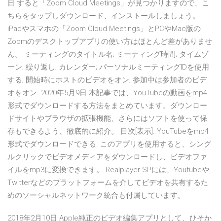
日 すると「Zoom Cloud Meetings」が見つかりますので、こ
ちらをタップしダウンロード、インストールしましょう。
iPadやスマホの「Zoom Cloud Meetings」とPCやMac版の
Zoomのデスクトップアプリの使い方はほとんど差がありませ
ん。 ミーティングのタイトル名; ミーティング時間; タイムゾ
ーン; 繰り返し; カレンダー; パーソナルミーティングIDを使用
する; 開始時にホストのビデオをオン; 参加中は参加者のビデ
オをオン. 2020年5月9日 本記事では、YouTubeの動画をmp4
形式でダウンロードする方法をまとめています。ダウンロー
ドサイトやブラウザの拡張機能、さらにはソフトを使って保
存もできるよう、徹底的に紹介。 目次[表示]. YouTubeをmp4
形式でダウンロードできる このアプリを使用すると、シング
ルクリックでビデオメディアをダウンロードし、ビデオファ
イルをmp3に変換できます。 Realplayer SPには、Youtubeや
Twitterなどのプラットフォームを介してビデオを共有するた
めのソーシャルネットワーク統合も付属しています。
2018年2月10日 Apple純正のビデオ編集アプリとして、ひそか