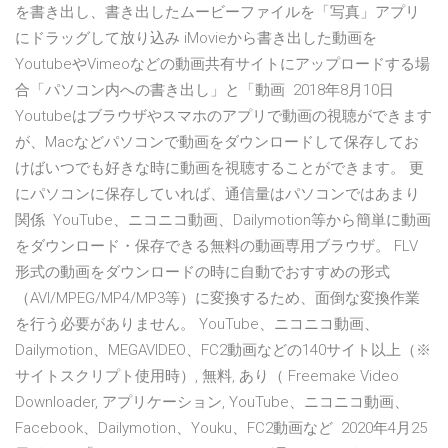
を書き出し、書き出したムービーファイルを「写真」アプリ
にドラッグして放り込み iMovieから書き出した動画を
YoutubeやVimeoなどの動画共有サイトにアップロードする場
合「パソコン内への書き出し」と「動画 2018年8月10日
Youtubeはブラウザやスマホのアプリで動画の視聴ができます
が、Macなどパソコンで動画をダウンロードして保存してお
けばいつでも好きな時に動画を視聴することができます。 更
にパソコンに保存していれば、通信量はパソコンではあまり
関係 YouTube、ニコニコ動画、Dailymotion等から簡単に動画
をダウンロード・保存できる無料の動画専用ブラウザ。 FLV
形式の動画をダウンロードの時に自動でおすすめの形式
（AVI/MPEG/MP4/MP3等）に変換するため、面倒な変換作業
を行う必要がありません。 YouTube、ニコニコ動画、
Dailymotion、MEGAVIDEO、FC2動画などの140サイト以上（※
サイトスクリプト使用時）, 無料, あり（ Freemake Video
Downloader, アプリケーション, YouTube、ニコニコ動画、
Facebook、Dailymotion、Youku、FC2動画など 2020年4月25