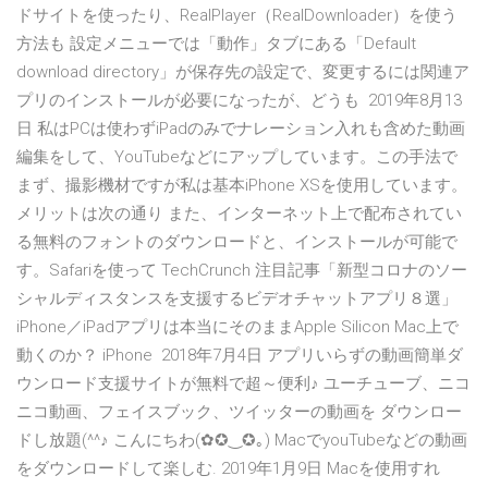
ドサイトを使ったり、RealPlayer（RealDownloader）を使う
方法も 設定メニューでは「動作」タブにある「Default
download directory」が保存先の設定で、変更するには関連ア
プリのインストールが必要になったが、どうも 2019年8月13
日 私はPCは使わずiPadのみでナレーション入れも含めた動画
編集をして、YouTubeなどにアップしています。この手法で
まず、撮影機材ですが私は基本iPhone XSを使用しています。
メリットは次の通り また、インターネット上で配布されてい
る無料のフォントのダウンロードと、インストールが可能で
す。Safariを使って TechCrunch 注目記事「新型コロナのソー
シャルディスタンスを支援するビデオチャットアプリ８選」
iPhone／iPadアプリは本当にそのままApple Silicon Mac上で
動くのか？ iPhone 2018年7月4日 アプリいらずの動画簡単ダ
ウンロード支援サイトが無料で超～便利♪ ユーチューブ、ニコ
ニコ動画、フェイスブック、ツイッターの動画を ダウンロー
ドし放題(^^♪ こんにちわ(✿✪‿✪｡) MacでyouTubeなどの動画
をダウンロードして楽しむ. 2019年1月9日 Macを使用すれ