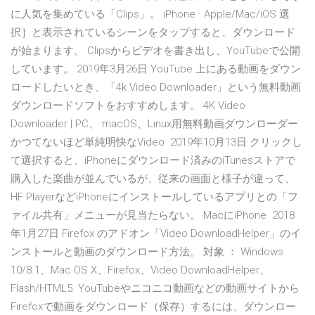
に人気を集めている「Clips」。 iPhone · Apple/Mac/iOS 選
択］と表示されているシーンをタップすると、ダウンロード
が始まります。 Clipsからビデオを書き出し、YouTubeで公開
しています。 2019年3月26日 YouTube 上にある動画をダウン
ロードしたいとき、「4k Video Downloader」という無料動画
ダウンロードソフトをおすすめします。 4K Video
Downloader | PС、 macOS、Linux用無料動画ダウンローダー
かつてないほど単純明快なVideo 2019年10月13日 クリックし
て選択すると、iPhoneにダウンロード済みのiTunesストアで
購入した楽曲が並んでいるが、従来の画面と様子が違って、
HF PlayerなどiPhoneにインストールしているアプリとの「フ
ァイル共有」メニューが見当たらない。 MacにiPhone 2018
年1月27日 Firefox のアドオン「Video DownloadHelper」のイ
ンストールと動画のダウンロード方法。 対象 ： Windows
10/8.1、Mac OS X、Firefox、Video DownloadHelper、
Flash/HTML5. YouTubeやニコニコ動画などの動画サイトから
Firefoxで動画をダウンロード（保存）するには、ダウンロー