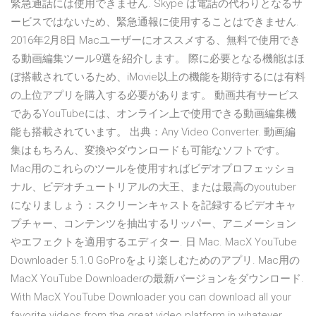
緊急通話には使用できません. Skype は電話の代わりとなるサ
ービスではないため、緊急通報に使用することはできません.
2016年2月8日 Macユーザーにオススメする、無料で使用でき
る動画編集ツール9選を紹介します。 際に必要となる機能はほ
ぼ搭載されているため、iMovie以上の機能を期待するには有料
の上位アプリを購入する必要があります。 動画共有サービス
であるYouTubeには、オンライン上で使用できる動画編集機
能も搭載されています。 出典：Any Video Converter. 動画編
集はもちろん、変換やダウンロードも可能なソフトです。
Mac用のこれらのツールを使用すればビデオプロフェッショ
ナル、ビデオチュートリアルの大王、または最高のyoutuber
になりましょう：スクリーンキャストを記録するビデオキャ
プチャー、コンテンツを抽出するリッパー、アニメーション
やエフェクトを適用するエディター. 日 Mac. MacX YouTube
Downloader 5.1.0 GoProをより楽しむためのアプリ. Mac用の
MacX YouTube Downloaderの最新バージョンをダウンロード.
With MacX YouTube Downloader you can download all your
favorite videos from the great video platform in whatever