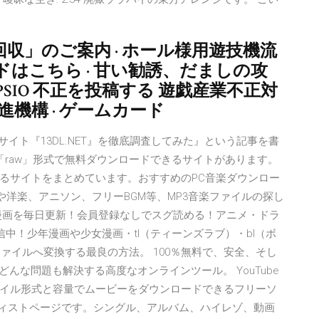
収」のご案内 · ホール様用遊技機流
ドはこちら · 甘い勧誘、だましの攻
SIO 不正を投稿する 遊戯産業不正対
進機構 · ゲームカード
サイト『13DL.NET』を徹底調査してみた』という記事を書
」「raw」形式で無料ダウンロードできるサイトがあります。
るサイトをまとめています。おすすめのPC音楽ダウンロー
や洋楽、アニソン、フリーBGM等、MP3音楽ファイルの探し
漫画を毎日更新！会員登録なしでスグ読める！アニメ・ドラ
信中！少年漫画や少女漫画・tl（ティーンズラブ）・bl（ボ
ファイルへ変換する最良の方法。 100％無料で、安全、そし
ルのどんな問題も解決する高度なオンラインツール。 YouTube
きなファイル形式と容量でムービーをダウンロードできるフリーソ
ーティストページです。シングル、アルバム、ハイレゾ、動画