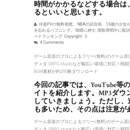
時間がかかるなどする場合は
るといいと思います。
洋楽PVの無料視聴。 NBAの試合前、13歳の少
を忘れるハプニング。 咄嗟に紳士. 国歌斉唱中に歌
ードランキング. Copyright
4 Comments
ゲーム音楽のプロによるフリー(無料)のゲーム音楽
ディタ SRPG stuidoなど幅広い環境に対応
BGM素材が約200曲ダウンロード
今回の記事では、YouTube
イトを紹介します。MP3ダ
していきましょう。ただし、
も多いため、その点は注意が
ゲーム音楽のプロによるフリー(無料)のゲーム音楽
ディタ SRPG stuidoなど幅広い環境に対応