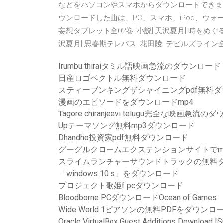
などをパソコンやスマホからダウンロードできま
ウンロードした曲は、PC、スマホ、iPod、ウォ
妄想タブレット全02巻 [小説][天沢夏月] 時をめぐる少
沢夏月] 思春期テレパス [花田陵] デビルズライン全
Irumbu thiraiタミル語映画急流のダウンロード
日産ロゴベクトル無料ダウンロード
スティーブンキングザシャイニングpdf無料
漫画のエピソードをダウンロードmp4
Tagore chiranjeevi telugu完全な映画急流
Upテーマソング無料mp3ダウンロード
Dhandho投資家pdf無料ダウンロード
グーグルクロームエクステンションサイトでm
スライムランチャーサウンドトラックの無料
「windows 10 s」をダウンロード
プロジェクト歌姫f pcダウンロード
Bloodborne PCダウンロードOcean of Games
Wide World 1ピアソンの無料PDFをダウンロ
Oracle VirtualBox Guest Additions Download I