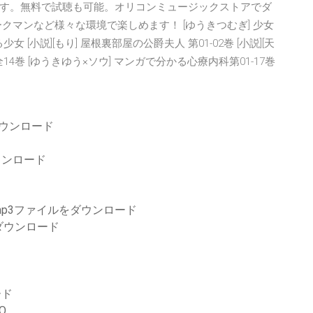
す。無料で試聴も可能。オリコンミュージックストアでダ
ークマンなど様々な環境で楽しめます！ [ゆうきつむぎ] 少女
女 [小説][もり] 屋根裏部屋の公爵夫人 第01-02巻 [小説][天
14巻 [ゆうきゆう×ソウ] マンガで分かる心療内科第01-17巻
ダウンロード
のダウンロード
p3ファイルをダウンロード
ダウンロード
ード
SO