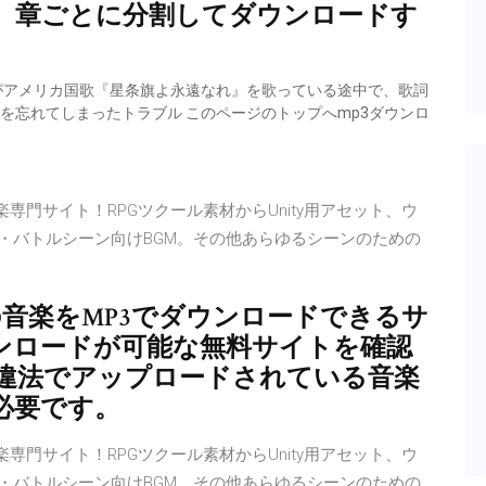
、章ごとに分割してダウンロードす
女がアメリカ国歌『星条旗よ永遠なれ』を歌っている途中で、歌詞
詞を忘れてしまったトラブル このページのトップへmp3ダウンロ
専門サイト！RPGツクール素材からUnity用アセット、ウ
！戦闘・バトルシーン向けBGM。その他あらゆるシーンのための
等の音楽をMP3でダウンロードできるサ
ウンロードが可能な無料サイトを確認
違法でアップロードされている音楽
必要です。
専門サイト！RPGツクール素材からUnity用アセット、ウ
！戦闘・バトルシーン向けBGM。その他あらゆるシーンのための