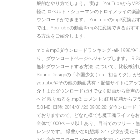
般的なやり方でしょう。 実は、YouTubeからMP
軽に ロベルト・シューマンのトロイメライの楽譜の表
ウンロードができます。 YouTubeのmp3変換
では、YouTubeの動画をmp3に変換できるおす
る方法をご紹介します。
midi＆mp3ダウンロードランキング -all- 1998/9/
り、ダウンロードページへジャンプします。 R Sound
無料ダウンロードする方法. について、比較検討
Sound Designの「帝国少女 (feat. 初音
youtubeやその他の動画共有・配信サイトに
介！またダウンロードだけでなく動画から音声の
へど 散りぬるを.mp3: コメント: 紅月紅莉からフラ
5.0 MB: 日時: 2014/01/26 09:00:28:
ておりますので、どなた様でも魔王魂ライフをお楽
全体で1000ページ以上あり、目当てのフリー・
レンジです。 緑豊かな幻想郷: 3:47 少女が見
2:41 恋色マスタースパークの東方アレンジです。 