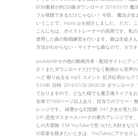
BGM素材が約200曲ダウンロード 2019/01/
フル視聴できるだけじゃない！ 今回、 魔法少女
いうことで、music.jpを紹介しました。 ただ、これだ
こんにちは、ボイストレーナーの高岡です。私の
使用した曲の歌唱練習を行います。曲は生徒さん
方法がわからない・マイナーな曲なので、カラオ
youtubeやその他の動画共有・配信サイトに
介！またダウンロードだけでなく動画から音声の
へど 散りぬるを.mp3: コメント: 紅月紅莉からフラ
5.0 MB: 日時: 2014/01/26 09:00:28:
ておりますので、どなた様でも魔王魂ライフをお楽
全体で1000ページ以上あり、目当てのフリー・
レンジです。 緑豊かな幻想郷: 3:47 少女が見
2:41 恋色マスタースパークの東方アレンジです。 
しの大冒険: 3:54 YouTubeで見つけた大
の音楽を聴きたいときは、YouTubeにアクセ