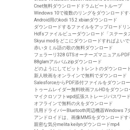
Cnet無料ダウンロードドラムビートループ
Windows 10で複数のリングをダウンロードす
Android用のkodi 15.2 xbianダウンロード
ダウンロードするファイルをアップロードリ
Hdfsファイルビューダウンロード「ステータス
Skyui modをどこにダウンロードすればよい
赤いタミル語の歌の無料ダウンロード
フェラーリ328 GTSオーナーズマニュアルPD
88glamアルバムzipダウンロード
どのようにしてビットトレントのダウンロー
新人映画をオンラインで無料でダウンロード
SalesforceからPDF添付ファイルをダウンロ
トゥームレイダー無料映画フルHDをダウンロ
マイクロソフトwpd拡張ストレージパスワー
オフラインで無料の火をダウンロード
汎用ドライバーBluetooth周辺機器Windows
アンドロイドは、画像MMSをダウンロードす
親密な気分melita keilynダウンロードmp4