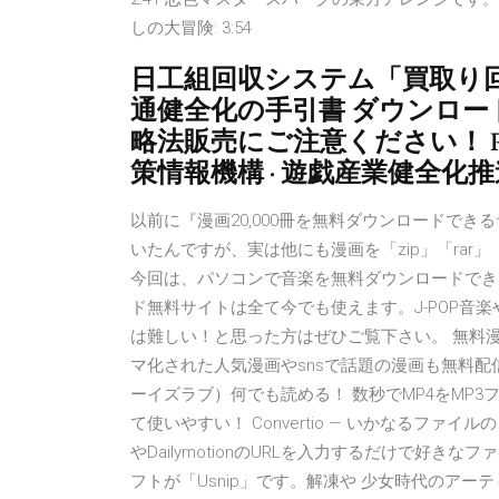
しの大冒険: 3:54
日工組回収システム「買取り回
通健全化の手引書 ダウンロー
略法販売にご注意ください！ P
策情報機構 · 遊戯産業健全化推
以前に『漫画20,000冊を無料ダウンロードできる
いたんですが、実は他にも漫画を「zip」「rar
今回は、パソコンで音楽を無料ダウンロードでき
ド無料サイトは全て今でも使えます。J-POP音楽
は難しい！と思った方はぜひご覧下さい。 無料
マ化された人気漫画やsnsで話題の漫画も無料配
ーイズラブ）何でも読める！ 数秒でMP4をMP3
て使いやすい！ Convertio — いかなるファイ
やDailymotionのURLを入力するだけで好
フトが「Usnip」です。解凍や 少女時代のア