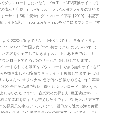
3でダウンロードしたいなら、YouTube MP3変換サイトで手
示と印刷、midiやmp3とmp4,iPod用ファイルの無料ダ
おすすめサイト5選！安全にダウンロード保存【2019】 本記事
すめサイト5選と、YouTubeからmp3を安全にダウンロードす
15 より 2020/7/5 までのALL RANKINGです。 各タイトルよ
 Design「帝国少女 (feat. 初音ミク)」のフルをmp3で
した内容をシェアしていきますね。 下にある表では、 R
ミク)」がダウンロードできる8つのサービス を比較しています。
アップロードされてる動画をダウンロードできる無料サイトを紹
みを抜き出しMP3変換できるサイトも掲載してます 色は匂
ンちゃんへ: オリジナル: 色は匂へど 散りぬるを.mp3: 容量:
 ダウンロード: 12082 全曲その場で視聴可能・即ダウンロード可能となっ
しみいただけます。 音楽素材の探し方. 魔王魂はサイト
無料音楽素材を探すのも苦労しそうです。 風神少女の東方ア
た日本の原風景の東方アレンジです。 縁側から眺める海と舞踊:
曖昧な生き: 2:34 廃獄ララバイの東方アレンジです。 こい