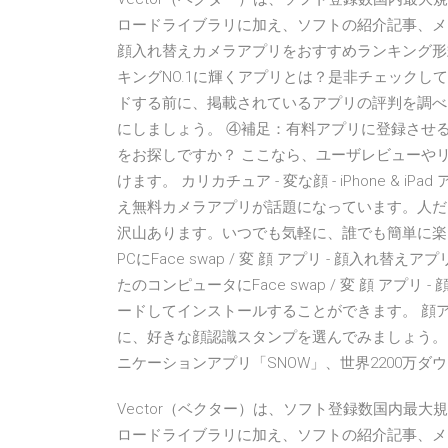
ロードライブラリに加え、ソフトの紹介記事、メ
顔入れ替えカメラアプリをおすすめランキング形
キングNO.1に輝くアプリとは？是非チェックしてみてく
ドする前に、掲載されているアプリの評判を調べ
にしましょう。 ④補足：有料アプリに登録させる
をお探しですか？ ここなら、ユーザレビューや
けます。 カリカチュア - 変な顔 - iPhone &
え無料カメラアプリが話題になっています。人だ
沢山あります。いつでも気軽に、誰でも簡単に楽し
PCにFace swap / 変 顔 アプリ - 顔入れ
たのコンピュータにFace swap / 変 顔 アプ
ードしてインストールすることができます。 顔ア
に、好きな顔認識スタンプを選んでみましょう。 例
ニケーションアプリ「SNOW」、世界2200万ダ
Vector（ベクター）は、ソフト登録数国内最
ロードライブラリに加え、ソフトの紹介記事、メ