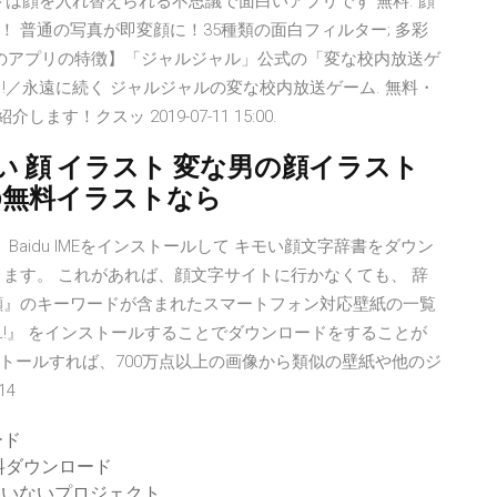
スシフトは顔を入れ替えられる不思議で面白いアプリです 無料. 顔
 普通の写真が即変顔に！35種類の面白フィルター; 多彩
このアプリの特徴】「ジャルジャル」公式の「変な校内放送ゲ
!／永遠に続く ジャルジャルの変な校内放送ゲーム. 無料・
！クスッ 2019-07-11 15:00.
い 顔 イラスト 変な男の顔イラスト
590無料イラストなら
ソフト。Baidu IMEをインストールして キモい顔文字辞書をダウン
ます。 これがあれば、顔文字サイトに行かなくても、 辞
21 『変な顔』のキーワードが含まれたスマートフォン対応壁紙の一覧
ALL!』 をインストールすることでダウンロードをすることが
トールすれば、700万点以上の画像から類似の壁紙や他のジ
14
ード
料ダウンロード
実行していないプロジェクト