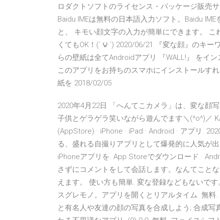
ロダクトソフトのライセンス・パッケージ販売サービスや、
Baidu IMEは無料の日本語入力ソフト。Baid
と、 キモい顔文字の入力が簡単にできます。 こ
くてもOK！(΄ ౪ `) 2020/06/21 『変
らの壁紙は全てAndroidアプリ 『WALL!』
このアプリをお持ちのスマホにインストールすれ
紙を 2018/02/05
2020年4月22日 「へんてこカメラ」は、変な顔
子供とゲラゲラ笑いながら遊んでます＼(^o^)／ KANAME 
(AppStore) · iPhone · iPad · Andro
る、盛れる自撮りアプリとして爆発的に人気が出た
iPhoneアプリを. App Storeでダウンロード · A
さずにコメントをして会話します。なんてことな
えます。 使い方も簡単. 変な登録などもないで
スグレモノ。アプリを開くとリアルタイム 無料.
と有名人や友達の顔の写真を合成しよう; 合成写真