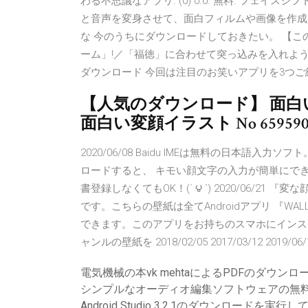
わる不思議なアプリ. (0) 0.0. 無料. フェイ
と音声を変身させて、面白フィルムや画像を作成！
な 今のうちにダウンロードしておきたい。 【
ーム」!／「福徳」に合わせて突っ込みを入れよう
ダウンロード 今回は注目のお笑いアプリを3つご紹介します
【人気のダウンロード】 面白
面白い変顔イラスト No 659
2020/06/08 Baidu IMEは無料の日本語入力
ロードすると、 キモい顔文字の入力が簡単にでき
書登録しなくてもOK！(΄ ౪ `) 2020/06/
です。こちらの壁紙は全てAndroidアプリ 『W
できます。このアプリをお持ちのスマホにインス
ャンルの壁紙を 2018/02/05 2017/03/12 2019/06/
電気機械の本vk mehtaによるPDFのダウンロ
シンプルなオーディオ編集ソフトウェアの無
Android Studio 3.2.1のダウンロードを