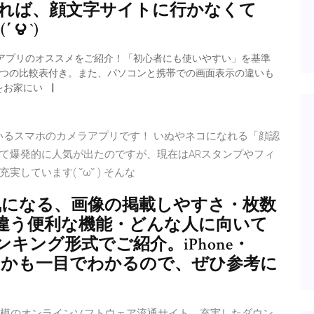
あれば、顔文字サイトに行かなくて
౪ `)
アプリのオススメをご紹介！「初心者にも使いやすい」を基準
4つの比較表付き。また、パソコンと携帯での画面表示の違いも
をお家にい
いるスマホのカメラアプリです！ いぬやネコになれる「顔認
て爆発的に人気が出たのですが、現在はARスタンプやフィ
ています( ˘ω˘ ) そんな
上で気になる、画像の掲載しやすさ・枚数
違う便利な機能・どんな人に向いて
キング形式でご紹介。iPhone・
いるかも一目でわかるので、ぜひ参考に
大規模のオンラインソフトウェア流通サイト。充実したダウン