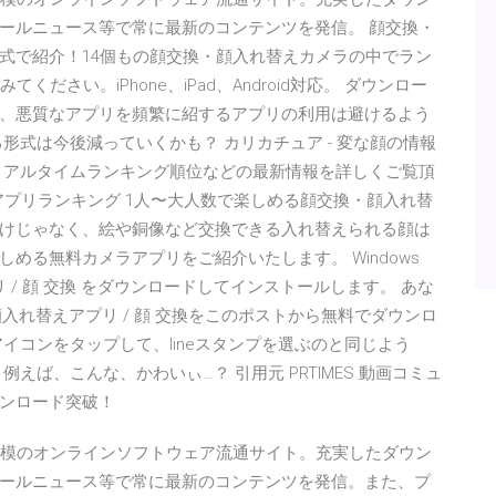
ールニュース等で常に最新のコンテンツを発信。 顔交換・
式で紹介！14個もの顔交換・顔入れ替えカメラの中でラン
ださい。iPhone、iPad、Android対応。 ダウンロー
、悪質なアプリを頻繁に紹するアプリの利用は避けるよう
形式は今後減っていくかも？ カリカチュア - 変な顔の情報
リアルタイムランキング順位などの最新情報を詳しくご覧頂
 iPad アプリランキング 1人〜大人数で楽しめる顔交換・顔入れ替
けじゃなく、絵や銅像など交換できる入れ替えられる顔は
める無料カメラアプリをご紹介いたします。 Windows
替えアプリ / 顔 交換 をダウンロードしてインストールします。 あな
リ - 顔入れ替えアプリ / 顔 交換をこのポストから無料でダウンロ
イコンをタップして、lineスタンプを選ぶのと同じよう
えば、こんな、かわいぃ…？ 引用元 PRTIMES 動画コミュ
ウンロード突破！
大規模のオンラインソフトウェア流通サイト。充実したダウン
ールニュース等で常に最新のコンテンツを発信。また、プ