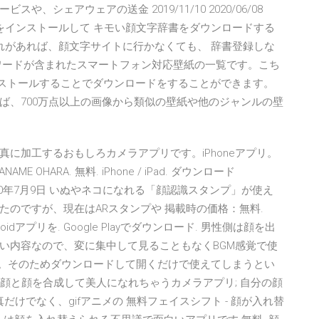
シェアウェアの送金 2019/11/10 2020/06/08
u IMEをインストールして キモい顔文字辞書をダウンロードする
れがあれば、顔文字サイトに行かなくても、 辞書登録しな
な顔』のキーワードが含まれたスマートフォン対応壁紙の一覧です。こち
 をインストールすることでダウンロードをすることができます。
ば、700万点以上の画像から類似の壁紙や他のジャンルの壁
写真に加工するおもしろカメラアプリです。iPhoneアプリ。
OHARA. 無料. iPhone / iPad. ダウンロード
id · アプリ. 2020年7月9日 いぬやネコになれる「顔認識スタンプ」が使え
のですが、現在はARスタンプや 掲載時の価格：無料.
ndroidアプリを. Google Playでダウンロード. 男性側は顔を出
い内容なので、変に集中して見ることもなくBGM感覚で使
す。そのためダウンロードして開くだけで使えてしまうとい
 顔と顔を合成して美人になれちゃうカメラアプリ; 自分の顔
だけでなく、gifアニメの 無料フェイスシフト - 顔が入れ替