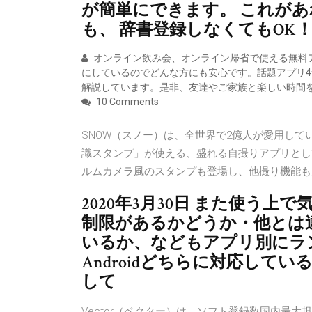
が簡単にできます。 これが
も、 辞書登録しなくてもOK！(΄ 
オンライン飲み会、オンライン帰省で使える無料
にしているのでどんな方にも安心です。話題アプリ
解説しています。是非、友達やご家族と楽しい時間
10 Comments
SNOW（スノー）は、全世界で2億人が愛用して
識スタンプ」が使える、盛れる自撮りアプリとし
ルムカメラ風のスタンプも登場し、他撮り機能も充実し
2020年3月30日 また使う
制限があるかどうか・他とは
いるか、などもアプリ別にラン
Androidどちらに対応して
して
Vector（ベクター）は、ソフト登録数国内最