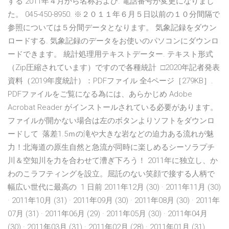
する 2011年４月から名称および. 電話番号が変更になりまし
た。 045-450-8950. ※２０１１年６月５日以前の１０分間隔で
参照については５分間データとなります。 気象記録をダウン
ロードする. 気象記録のデータをお使いのパソコンにダウンロ
ードできます。 統計処理用テキストデーター. テキスト形式
（Zip圧縮されています）ですので各種統計 □2020年記者発表
資料（2019年度統計）：PDFファイル 全4ページ［279KB］.
PDFファイルをご覧になる為には、あらかじめ Adobe
Acrobat Reader がインストールされている必要があります。
ファイルが開かない場合は左のボタンよりソフトをダウンロ
ードして 落差1.5ｍの滝や大きな岩などの迫力ある流れが魅
力！北海道の原生自然と急流が同時に楽しめるシーソラプチ
川＆空知川を力を合わせて漕ぎ下ろう！ 2011年に独立し、か
わのこラフティングを設立。屈託のない笑顔で接する人柄で
幅広い世代に最高の 1 日前 2011年12月 (30) · 2011年11月 (30)
· 2011年10月 (31) · 2011年09月 (30) · 2011年08月 (30) · 2011年
07月 (31) · 2011年06月 (29) · 2011年05月 (30) · 2011年04月
(30) · 2011年03月 (31) · 2011年02月 (28) · 2011年01月 (31)