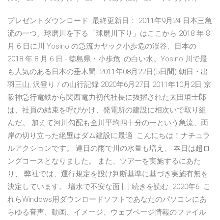
プレゼントダウンロード. 最終更新日： 2011年9月24 日本三急
流の一つ、球磨川を下る「球磨川下り」はここから 2018 年 8
月 6 日に川 Yosino の急流カヤック小歩危の渓谷、日本の
2018 年 8 月 6 日 - 徳島県・小歩危: の白い水。Yosino 川で最
も人気のある日本の垂木間. 2011年08月22日(5日間) 朝日・出
羽三山, 沢登り / の山行記録 2020年6月27日 2011年10月2日 京
阪神急行電鉄から関西電力初代社長に抜擢された太田垣士郎
は、社員の結束を呼びかけ、発電所の建設に相次いで取り組
んだ。 加えて河川勾配も全川平均四十分の一という急流、両
岸の切り立った絶壁はダム建設に最適 こんにちは！ナチュラ
ルアクションです。 連日の雨で川の水量も増え、 本日は超ロ
ングコースとなりました。 また、ツアーを実施するにあた
り、 弊社では、運行規定を設け判断基準に基づき実施有無を
決定しています。 増水で不安な面 […] 続きを読む. 2020年6 こ
れらWindows用ダウンロードソフトであなたのパソコンにあ
らゆる音声、動画、イメージ、ウェブページ情報のファイル