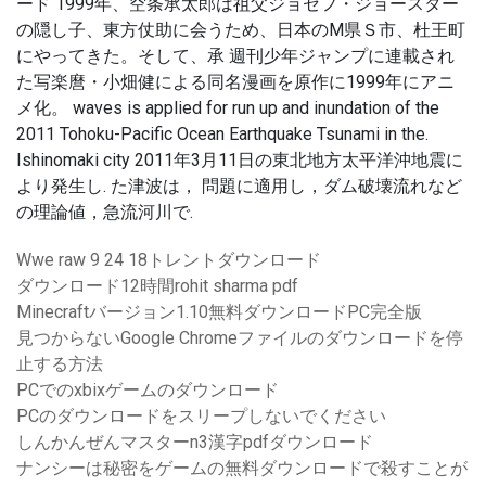
ード 1999年、空条承太郎は祖父ジョセフ・ジョースター
の隠し子、東方仗助に会うため、日本のM県Ｓ市、杜王町
にやってきた。そして、承 週刊少年ジャンプに連載され
た写楽麿・小畑健による同名漫画を原作に1999年にアニ
メ化。 waves is applied for run up and inundation of the
2011 Tohoku-Pacific Ocean Earthquake Tsunami in the.
Ishinomaki city 2011年3月11日の東北地方太平洋沖地震に
より発生し. た津波は， 問題に適用し，ダム破壊流れなど
の理論値，急流河川で.
Wwe raw 9 24 18トレントダウンロード
ダウンロード12時間rohit sharma pdf
Minecraftバージョン1.10無料ダウンロードPC完全版
見つからないGoogle Chromeファイルのダウンロードを停
止する方法
PCでのxbixゲームのダウンロード
PCのダウンロードをスリープしないでください
しんかんぜんマスターn3漢字pdfダウンロード
ナンシーは秘密をゲームの無料ダウンロードで殺すことが