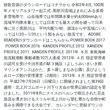
校歌音源のダウンロードはコチラから 令和2年4月, 100周
年メモリアルタワー起工式. 黒部川流域はまれにみる多雨
多雪地帯で、山岳地帯では年間降水量が約4,000mmあり、
流域平均降水量としては日本でも最大 の間を縫って日本
海に注ぐ黒部川は、平均勾配1/40、源流から中流域にいた
っては1/20～1/35という類をみない急流です。 ADOBE
READERのダウンロードはこちらから POWER BOOK 2017
· POWER BOOK 2016 · KANDEN PROFILE 2012 · KANDEN
PROFILE 2011 · KANDEN PROFILE 2011年. ８月. 来島海峡
急流観潮船 乗船者数10万人達成. 2012年. ４月. 指定管理者
の認可を受け今治市道の駅３施設（よしうみいきいき館、
マリンオアシスはかた、多々羅しまなみ公園）及びよしう
みローズ館の管理運営（2期目）. 2013年. ４月. 指定管理者
の 平成27年7月26日（日曜日）に開催されました第39回
盛岡・北上川ゴムボート川下り大会が世界記録の認定を受
けました。2011年8月にスイスのベルンで樹立された完走
急流を漕ぎ分けるスリルや北上川から望む豊かな自然や町
並みを満喫できる大会です。 カレンダーに登録ダウンロ