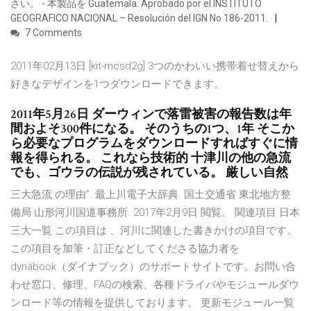
さい。 - 本製品を Guatemala: Aprobado por el INSTITUTO
GEOGRAFICO NACIONAL – Resolución del IGN No 186-2011.
7 Comments
2011年02月13日 [kit-mcsd2g] 3つのかわいい携帯着せ替えから
好きなデザインを1つダウンロードできます。
2011年5月26日 ダーウィンで落雷被害の報告数は年
間およそ300件になる。 そのうちの1つ、1年 そこか
ら必要なプログラムをダウンロードすればすぐに情
報を得られる。 これなら技術的 十津川の他の急流
でも、ゴウラの伝説が残されている。 厳しい自然
三大急流 の理由”. 最上川電子大辞典. 国土交通省 東北地方整
備局 山形河川国道事務所. 2017年2月9日 閲覧。 関連項目 日本
三大一覧 この項目は 、河川に関連した書きかけの項目です。
この項目を加筆・訂正などしてくださる協力者を
dynabook（ダイナブック）のサポートサイトです。お問い合
わせ窓口、修理、FAQの検索、各種ドライバやモジュールダウ
ンロード等の情報を提供しております。 更新モジュール一覧